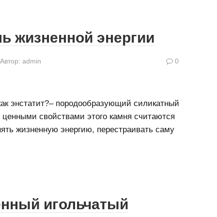
ль жизненной энергии
Автор:
admin
0
 как энстатит?– породообразующий силикатный
 ценными свойствами этого камня считаются
нять жизненную энергию, перестраивать саму
енный игольчатый