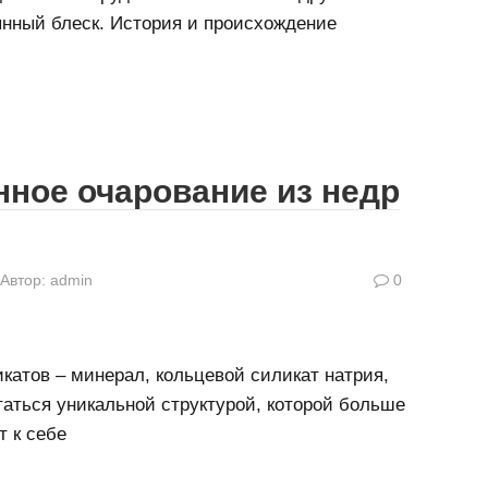
янный блеск. История и происхождение
нное очарование из недр
Автор:
admin
0
икатов – минерал, кольцевой силикат натрия,
таться уникальной структурой, которой больше
т к себе