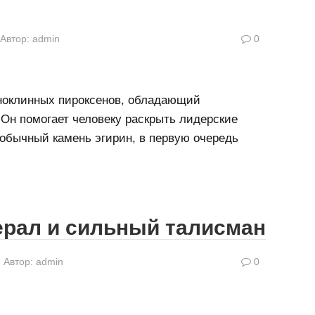
Автор:
admin
0
ноклинных пироксенов, обладающий
Он помогает человеку раскрыть лидерские
еобычный камень эгирин, в первую очередь
ерал и сильный талисман
Автор:
admin
0